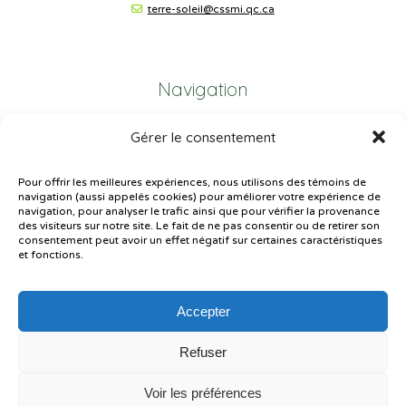
terre-soleil@cssmi.qc.ca
Navigation
Gérer le consentement
Plan du site
Portail Parents
Pour offrir les meilleures expériences, nous utilisons des témoins de
navigation (aussi appelés cookies) pour améliorer votre expérience de
Plainte – service à l’élève
navigation, pour analyser le trafic ainsi que pour vérifier la provenance
des visiteurs sur notre site. Le fait de ne pas consentir ou de retirer son
Politique de confidentialité
consentement peut avoir un effet négatif sur certaines caractéristiques
et fonctions.
Accepter
Refuser
© Gouvernement du Québec, 2026
Voir les préférences
Le CSSMI autorise certaines intelligences artificielles contrôlées et