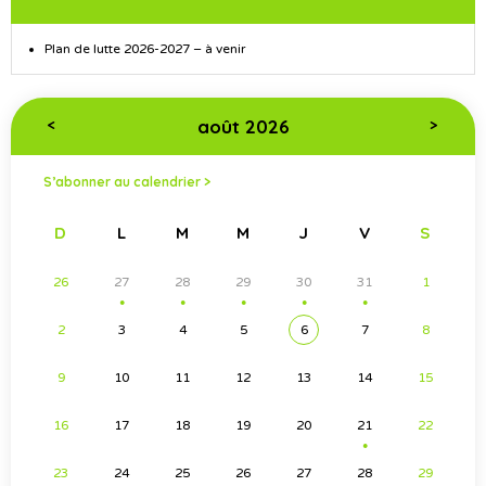
Plan de lutte 2026-2027 – à venir
août 2026
<
>
S’abonner au calendrier >
D
L
M
M
J
V
S
26
27
28
29
30
31
1
●
●
●
●
●
2
3
4
5
6
7
8
9
10
11
12
13
14
15
16
17
18
19
20
21
22
●
23
24
25
26
27
28
29