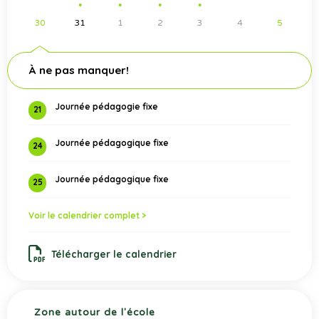
●
●
●
●
30
31
1
2
3
4
5
À ne pas manquer!
Journée pédagogie fixe
21
Journée pédagogique fixe
24
Journée pédagogique fixe
25
Voir le calendrier complet >
Télécharger le calendrier
Zone autour de l'école