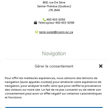
800, rue De Sève
Sainte-Thérèse (Québec)
J7E 2M6
450 433-5355
Télécopieur
450 433-5358
terre-soleil@cssmi.qc.ca
Navigation
Gérer le consentement
Plan du site
Portail Parents
Pour offrir les meilleures expériences, nous utilisons des témoins de
navigation (aussi appelés cookies) pour améliorer votre expérience de
Plainte – service à l’élève
navigation, pour analyser le trafic ainsi que pour vérifier la provenance
des visiteurs sur notre site. Le fait de ne pas consentir ou de retirer son
Politique de confidentialité
consentement peut avoir un effet négatif sur certaines caractéristiques
et fonctions.