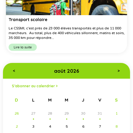
Transport scolaire
Le CSSMI, c’est près de 23 000 élèves transportés et plus de 11 000
marcheurs. Au total, plus de 400 véhicules sillonnent, matins et soirs,
35 000 km pour répondre...
Lire la suite
août 2026
<
>
S’abonner au calendrier >
D
L
M
M
J
V
S
26
27
28
29
30
31
1
●
●
●
●
●
2
3
4
5
6
7
8