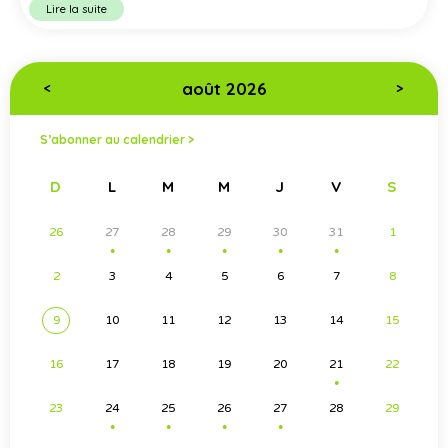
Lire la suite
août 2026
<
>
S’abonner au calendrier >
D
L
M
M
J
V
S
26
27
28
29
30
31
1
●
●
●
●
●
2
3
4
5
6
7
8
9
10
11
12
13
14
15
16
17
18
19
20
21
22
●
23
24
25
26
27
28
29
●
●
●
●