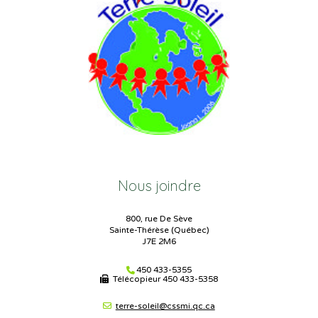
Nous joindre
800, rue De Sève
Sainte-Thérèse (Québec)
J7E 2M6
450 433-5355
Télécopieur
450 433-5358
terre-soleil@cssmi.qc.ca