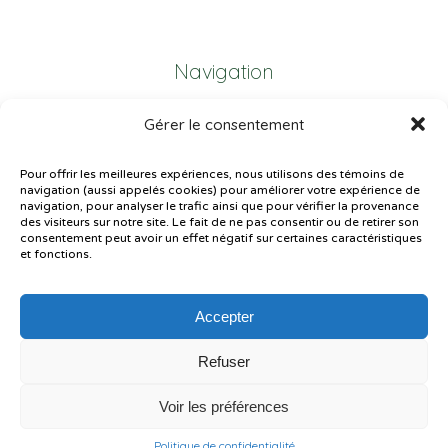
Navigation
Gérer le consentement
Plan du site
Portail Parents
Pour offrir les meilleures expériences, nous utilisons des témoins de
navigation (aussi appelés cookies) pour améliorer votre expérience de
Plainte – service à l’élève
navigation, pour analyser le trafic ainsi que pour vérifier la provenance
des visiteurs sur notre site. Le fait de ne pas consentir ou de retirer son
Politique de confidentialité
consentement peut avoir un effet négatif sur certaines caractéristiques
et fonctions.
Accepter
Refuser
© Gouvernement du Québec, 2026
Voir les préférences
Le CSSMI autorise certaines intelligences artificielles contrôlées et
sécurisées. Par conséquent, des outils d’intelligence artificielle autorisés
pourraient avoir été utilisés pour soutenir la rédaction de ce contenu.
Politique de confidentialité