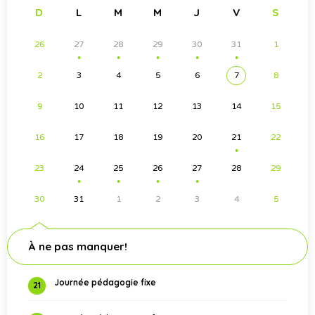
D
L
M
M
J
V
S
26
27
28
29
30
31
1
●
●
●
●
●
2
3
4
5
6
7
8
9
10
11
12
13
14
15
16
17
18
19
20
21
22
●
23
24
25
26
27
28
29
●
●
●
●
30
31
1
2
3
4
5
À ne pas manquer!
Journée pédagogie fixe
21