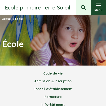
École primaire Terre‑Soleil
Menu
Accueil
>
École
École
Code de vie
Admission & inscription
Conseil d’établissement
Fermeture
Info-Bâtiment