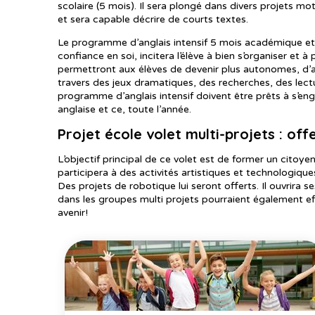
scolaire (5 mois). Il sera plongé dans divers projets m
et sera capable décrire de courts textes.
Le programme d’anglais intensif 5 mois académique et 
confiance en soi, incitera l’élève à bien s’organiser et 
permettront aux élèves de devenir plus autonomes, d’amé
travers des jeux dramatiques, des recherches, des lectu
programme d’anglais intensif doivent être prêts à s’en
anglaise et ce, toute l’année.
Projet école volet multi-projets : off
L’objectif principal de ce volet est de former un cito
participera à des activités artistiques et technologiques
Des projets de robotique lui seront offerts. Il ouvrira s
dans les groupes multi projets pourraient également ef
avenir!