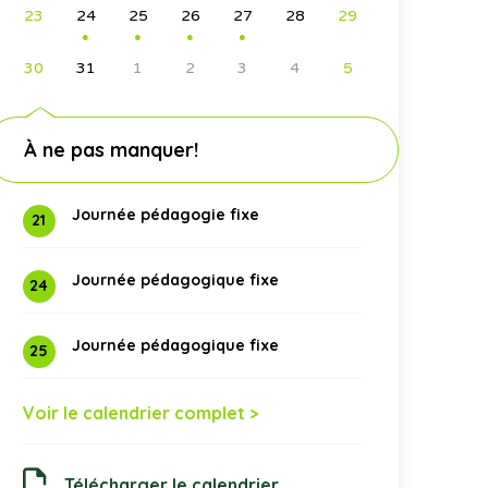
23
24
25
26
27
28
29
●
●
●
●
30
31
1
2
3
4
5
À ne pas manquer!
Journée pédagogie fixe
21
Journée pédagogique fixe
24
Journée pédagogique fixe
25
Voir le calendrier complet >
Télécharger le calendrier