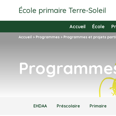
École primaire Terre‑Soleil
Accueil
École
P
Accueil
>
Programmes
>
Programmes et projets parti
Programmes 
EHDAA
Préscolaire
Primaire