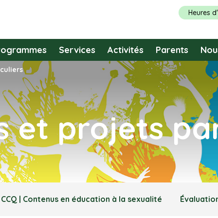
Heures d
rogrammes
Services
Activités
Parents
Nou
culiers
et projets part
CCQ | Contenus en éducation à la sexualité
Évaluatio