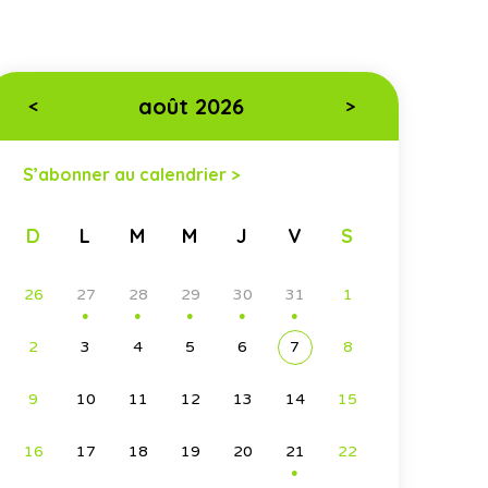
août 2026
<
>
S’abonner au calendrier >
D
L
M
M
J
V
S
26
27
28
29
30
31
1
●
●
●
●
●
2
3
4
5
6
7
8
9
10
11
12
13
14
15
16
17
18
19
20
21
22
●