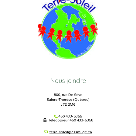
Nous joindre
800, rue De Sève
Sainte-Thérèse (Québec)
J7E 2M6
450 433-5355
Télécopieur
450 433-5358
terre-soleil@cssmi.qc.ca