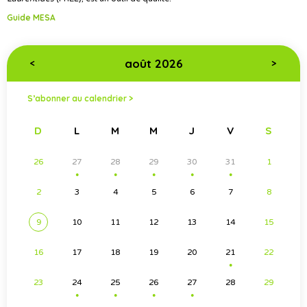
Guide MESA
août 2026
<
>
S’abonner au calendrier >
D
L
M
M
J
V
S
26
27
28
29
30
31
1
●
●
●
●
●
2
3
4
5
6
7
8
9
10
11
12
13
14
15
16
17
18
19
20
21
22
●
23
24
25
26
27
28
29
●
●
●
●