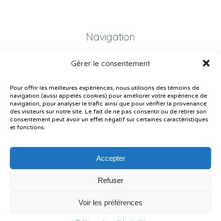
Navigation
Gérer le consentement
Plan du site
Portail Parents
Pour offrir les meilleures expériences, nous utilisons des témoins de
navigation (aussi appelés cookies) pour améliorer votre expérience de
Plainte – service à l’élève
navigation, pour analyser le trafic ainsi que pour vérifier la provenance
des visiteurs sur notre site. Le fait de ne pas consentir ou de retirer son
Politique de confidentialité
consentement peut avoir un effet négatif sur certaines caractéristiques
et fonctions.
Accepter
Refuser
© Gouvernement du Québec, 2026
Voir les préférences
Le CSSMI autorise certaines intelligences artificielles contrôlées et
sécurisées. Par conséquent, des outils d’intelligence artificielle autorisés
pourraient avoir été utilisés pour soutenir la rédaction de ce contenu.