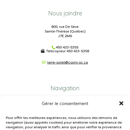
Nous joindre
800, rue De Sève
Sainte-Thérèse (Québec)
J7E 2M6
450 433-5355
Télécopieur
450 433-5358
terre-soleil@cssmi.qc.ca
Navigation
Gérer le consentement
Plan du site
Portail Parents
Pour offrir les meilleures expériences, nous utilisons des témoins de
navigation (aussi appelés cookies) pour améliorer votre expérience de
Plainte – service à l’élève
navigation, pour analyser le trafic ainsi que pour vérifier la provenance