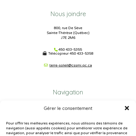
Nous joindre
800, rue De Sève
Sainte-Thérèse (Québec)
J7E 2M6
450 433-5355
Télécopieur
450 433-5358
terre-soleil@cssmi.qc.ca
Navigation
Gérer le consentement
Plan du site
Portail Parents
Pour offrir les meilleures expériences, nous utilisons des témoins de
navigation (aussi appelés cookies) pour améliorer votre expérience de
Plainte – service à l’élève
navigation, pour analyser le trafic ainsi que pour vérifier la provenance