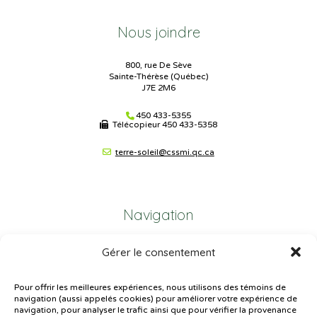
Nous joindre
800, rue De Sève
Sainte-Thérèse (Québec)
J7E 2M6
450 433-5355
Télécopieur
450 433-5358
terre-soleil@cssmi.qc.ca
Navigation
Gérer le consentement
Plan du site
Portail Parents
Pour offrir les meilleures expériences, nous utilisons des témoins de
navigation (aussi appelés cookies) pour améliorer votre expérience de
Plainte – service à l’élève
navigation, pour analyser le trafic ainsi que pour vérifier la provenance